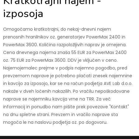
Kratkotrajni najem -
izposoja
Omogočamo kratkotrajni, do nekaj-dnevni najem
prenosnih hranilnikov oz. generatorjev PowerMax 2400 in
PowerMax 3600. Količina razpoložljivih naprav je omejena.
Cena dnevnega najema znaša 55 EUR za PowerMax 2400
oz. 75 EUR za PowerMax 3600. DDV je vključen v ceno.
Najemojemalec prejme v podpis najemno pogodbo, pred
prevzemom naprave je potrebno plačati znesek najemnine
in kavcijo za izposojo, kar se na račun podjetja AVE Lab d.o.o.
nakaže v dveh ločenih nakazilih. Po vračilu nepoškodovane
naprave se najemniku kavcija vrne na TRR. Za več
informacij in ponudbo nam pišite prek
povezave "Kontakt"
na dnu spletne strani
. Prevzem in vračilo naprave sta
mogoča le na naslovu podjetja oz. po dogovoru.