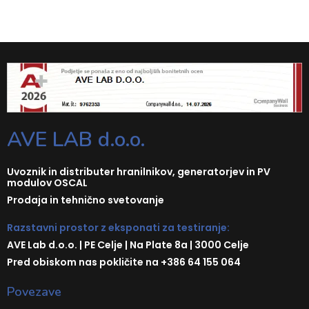
AVE LAB d.o.o.
Uvoznik in distributer hranilnikov, generatorjev in PV
modulov OSCAL
Prodaja in tehnično svetovanje
Razstavni prostor z eksponati za testiranje:
AVE Lab d.o.o. | PE Celje | Na Plate 8a | 3000 Celje
Pred obiskom nas pokličite na +386 64 155 064
Povezave